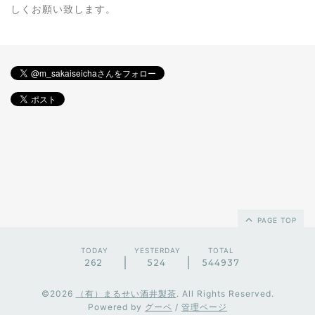
しくお願い致します。
PAGE TOP
TODAY
YESTERDAY
TOTAL
262
524
544937
©2026
（有）まるせい酒井製茶
. All Rights Reserved.
Powered by
グーペ
/
管理ページ