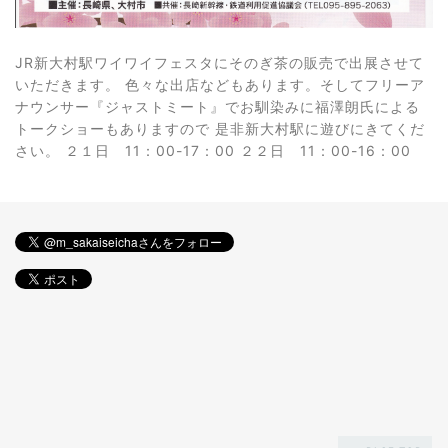
JR新大村駅ワイワイフェスタにそのぎ茶の販売で出展させて
いただきます。 色々な出店などもあります。そしてフリーア
ナウンサー『ジャストミート』でお馴染みに福澤朗氏による
トークショーもありますので 是非新大村駅に遊びにきてくだ
さい。 ２１日 11：00-17：00 ２２日 11：00-16：00