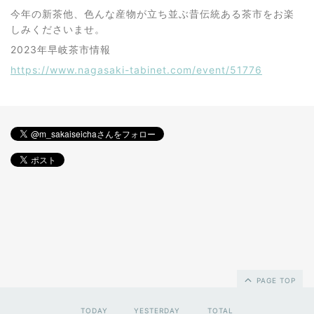
今年の新茶他、色んな産物が立ち並ぶ昔伝統ある茶市をお楽
しみくださいませ。
2023年早岐茶市情報
https://www.nagasaki-tabinet.com/event/51776
PAGE TOP
TODAY
YESTERDAY
TOTAL