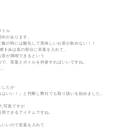
ボトル
傾向があります。
ご飯の時には酸化して美味しいお茶が飲めない！！
ーボトル
は底の部分に茶葉を入れて、
お茶が満喫できるという
ので、茶葉とボトルを持参すればいいですね。
よ。
。
ましたが
れはいい！』と判断し弊社でも取り扱いを始めました。
た写真ですが
活用できるアイテムですね。
もいいので茶葉を入れて