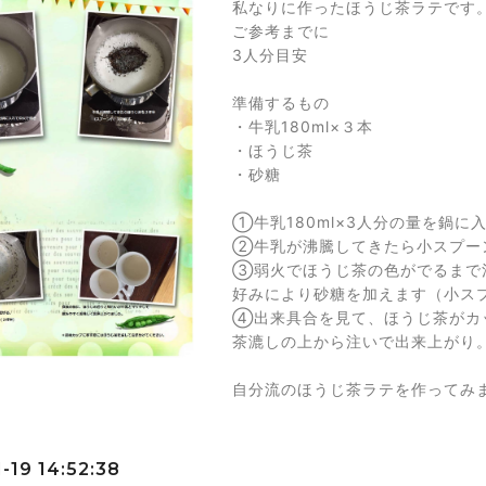
私なりに作ったほうじ茶ラテです
ご参考までに
3人分目安
準備するもの
・牛乳180ml×３本
・ほうじ茶
・砂糖
①牛乳180ml×3人分の量を鍋に
②牛乳が沸騰してきたら小スプー
③弱火でほうじ茶の色がでるまで
好みにより砂糖を加えます（小ス
④出来具合を見て、ほうじ茶がカ
茶漉しの上から注いで出来上がり
自分流のほうじ茶ラテを作ってみ
-19 14:52:38