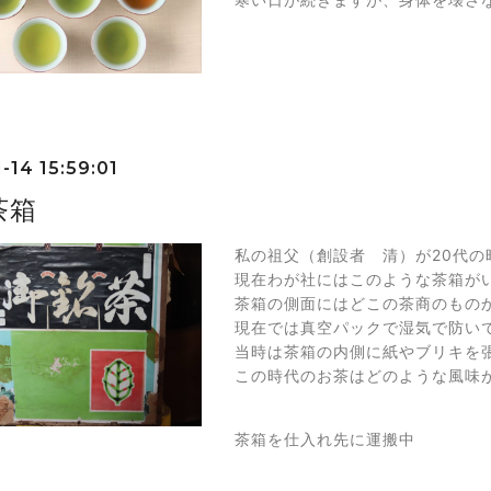
-14 15:59:01
茶箱
私の祖父（創設者 清）が20代
現在わが社にはこのような茶箱が
茶箱の側面にはどこの茶商のもの
現在では真空パックで湿気で防い
当時は茶箱の内側に紙やブリキを
この時代のお茶はどのような風味
茶箱を仕入れ先に運搬中