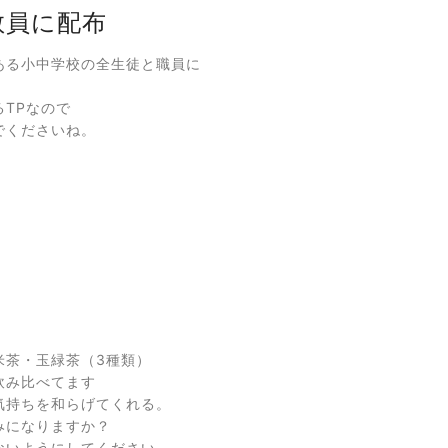
教員に配布
ある小中学校の全生徒と職員に
TPなので
でくださいね。
米茶・玉緑茶（3種類）
飲み比べてます
気持ちを和らげてくれる。
みになりますか？
ないようにしてください。