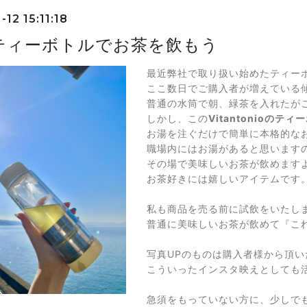
-12 15:11:18
ティーボトルでお茶を飲もう
最近弊社で取り扱い始めたティー
ここ数日でご購入者が増えている
普通の水筒で朝、緑茶を入れたが
しかし、この
Vitantonioのティ
お湯を注ぐだけで簡単に本格的な
職場内にはお湯があると思います
その場で美味しいお茶が飲めます
お茶好きには嬉しいアイテムです
私も商品を売る前に試飲をいたし
普通に美味しいお茶が飲めて『こ
写真UPのものは購入者様から頂い
こういったインスタ映えとしても
急須をもっていない方に、少しで