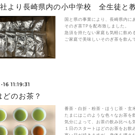
6社より長崎県内の小中学校 全生徒と
国と県の事業により、長崎県内に
そのぎ茶TPを配布致しました。
急須を持たない家庭も気軽に飲める
ご家庭で美味しいそのぎ茶を飲ん
-16 11:19:31
はどのお茶？
番茶・白折・粉茶・ほうじ茶・玄
たまにはこのような色々なお茶を
気分によって、お茶の飲み比べも
１日のスタートはどのお茶をお飲
寒い日が続きますが、身体を壊さ