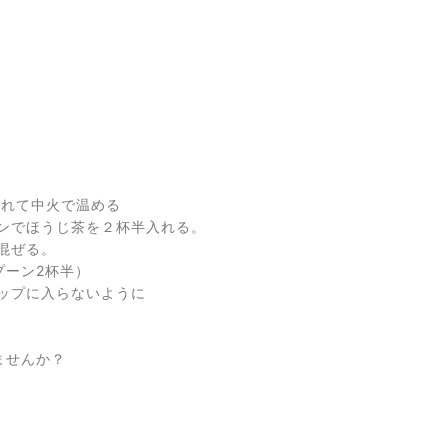
。
入れて中火で温める
ンでほうじ茶を２杯半入れる。
混ぜる。
プーン2杯半）
ップに入らないように
。
ませんか？