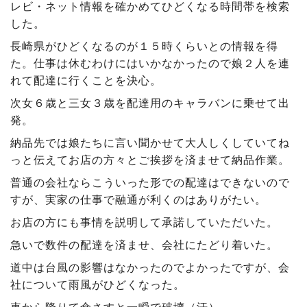
レビ・ネット情報を確かめてひどくなる時間帯を検索
した。
長崎県がひどくなるのが１５時くらいとの情報を得
た。仕事は休むわけにはいかなかったので娘２人を連
れて配達に行くことを決心。
次女６歳と三女３歳を配達用のキャラバンに乗せて出
発。
納品先では娘たちに言い聞かせて大人しくしていてね
っと伝えてお店の方々とご挨拶を済ませて納品作業。
普通の会社ならこういった形での配達はできないので
すが、実家の仕事で融通が利くのはありがたい。
お店の方にも事情を説明して承諾していただいた。
急いで数件の配達を済ませ、会社にたどり着いた。
道中は台風の影響はなかったのでよかったですが、会
社について雨風がひどくなった。
車から降りて傘さすと一瞬で破壊（汗）