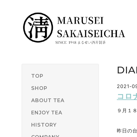
DIA
TOP
2021-09
SHOP
コロ
ABOUT TEA
９月１
ENJOY TEA
HISTORY
昨日の