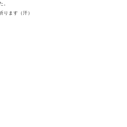
た。
祈ります（汗）