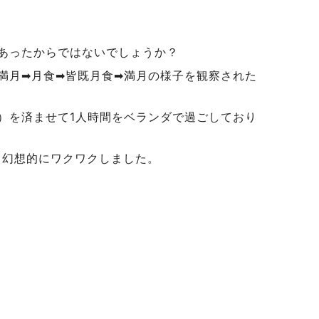
あったからではないでしょうか？
満月➡月食➡皆既月食➡満月の様子を観察された
）を済ませて1人時間をベランダで過ごしており
り幻想的にワクワクしました。