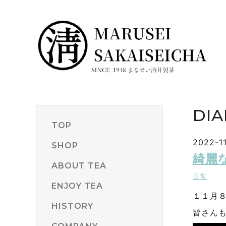
DIA
TOP
2022-11
SHOP
綺麗
ABOUT TEA
日常
ENJOY TEA
１１月
HISTORY
皆さん