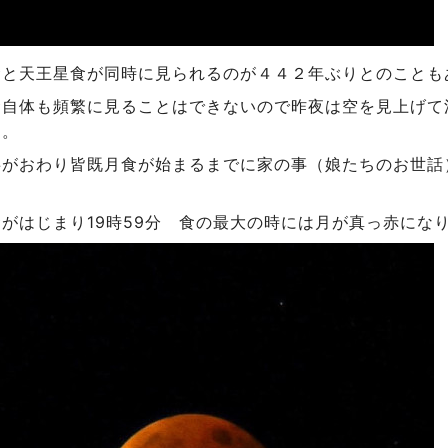
食と天王星食が同時に見られるのが４４２年ぶりとのことも
食自体も頻繁に見ることはできないので昨夜は空を見上げて
す。
事がおわり皆既月食が始まるまでに家の事（娘たちのお世話
。
がはじまり19時59分 食の最大の時には月が真っ赤にな