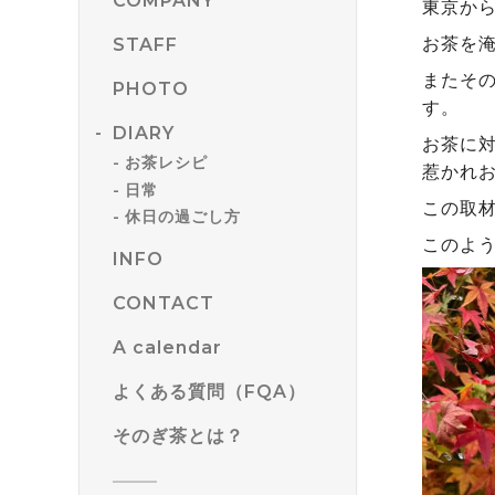
COMPANY
東京か
お茶を
STAFF
またそ
PHOTO
す。
DIARY
お茶に
お茶レシピ
惹かれ
日常
この取
休日の過ごし方
このよ
INFO
CONTACT
A calendar
よくある質問（FQA）
そのぎ茶とは？