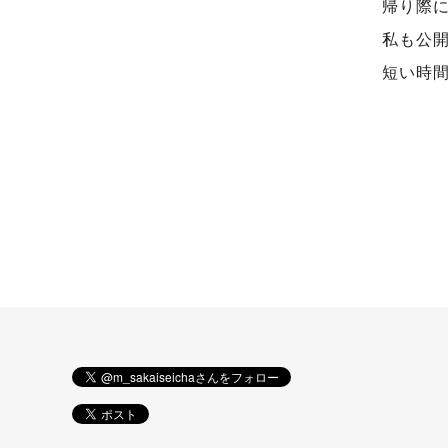
帰り際
私も公
短い時