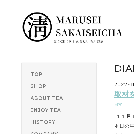
DIA
TOP
2022-11
SHOP
取材
ABOUT TEA
日常
ENJOY TEA
１１月
HISTORY
本日の