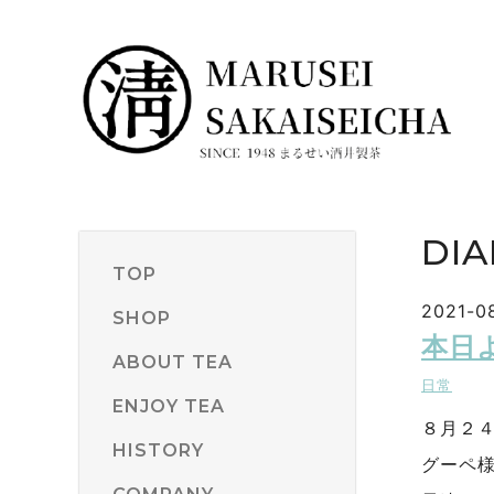
DIA
TOP
2021-08
SHOP
本日
ABOUT TEA
日常
ENJOY TEA
８月２
HISTORY
グーペ