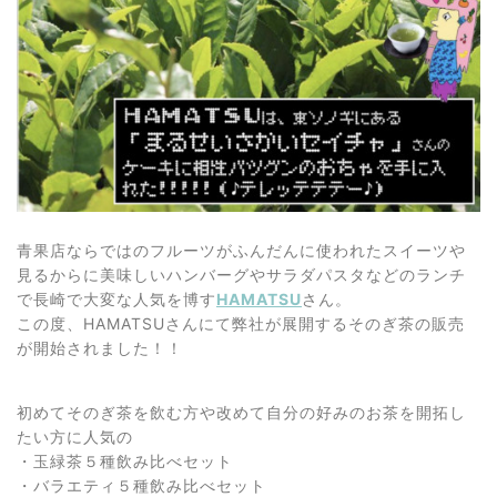
青果店ならではのフルーツがふんだんに使われたスイーツや
見るからに美味しいハンバーグやサラダパスタなどのランチ
で長崎で大変な人気を博す
HAMATSU
さん。
この度、HAMATSUさんにて弊社が展開するそのぎ茶の販売
が開始されました！！
初めてそのぎ茶を飲む方や改めて自分の好みのお茶を開拓し
たい方に人気の
・玉緑茶５種飲み比べセット
・バラエティ５種飲み比べセット