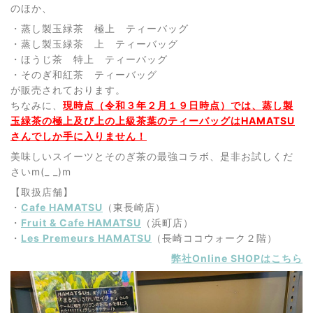
のほか、
・蒸し製玉緑茶 極上 ティーバッグ
・蒸し製玉緑茶 上 ティーバッグ
・ほうじ茶 特上 ティーバッグ
・そのぎ和紅茶 ティーバッグ
が販売されております。
ちなみに、
現時点（令和３年２月１９日時点）では、蒸し製
玉緑茶の極上及び上の上級茶葉のティーバッグはHAMATSU
さんでしか手に入りません！
美味しいスイーツとそのぎ茶の最強コラボ、是非お試しくだ
さいm(_ _)m
【取扱店舗】
・
Cafe HAMATSU
（東長崎店）
・
Fruit & Cafe HAMATSU
（浜町店）
・
Les Premeurs HAMATSU
（長崎ココウォーク２階）
弊社Online SHOPはこちら