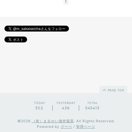
1
PAGE TOP
TODAY
YESTERDAY
TOTAL
302
436
545413
©2026
（有）まるせい酒井製茶
. All Rights Reserved.
Powered by
グーペ
/
管理ページ